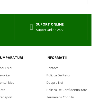
SUPORT ONLINE
Suport Online 24/7
CUMPARATURI
INFORMATII
osul Meu
Contact
avorite
Politica De Retur
ontul Meu
Despre Noi
lata
Politica De Confidentialitate
ransport
Termeni Si Conditii