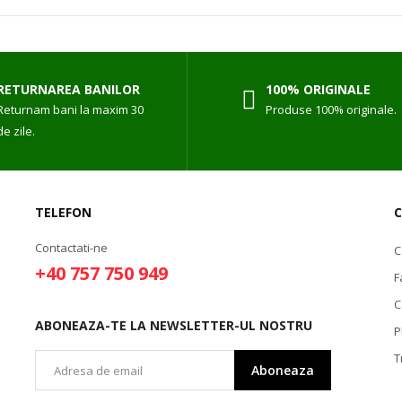
RETURNAREA BANILOR
100% ORIGINALE
Returnam bani la maxim 30
Produse 100% originale.
de zile.
TELEFON
Contactati-ne
l
C
+40 757 750 949
F
C
ABONEAZA-TE LA NEWSLETTER-UL NOSTRU
P
T
Aboneaza