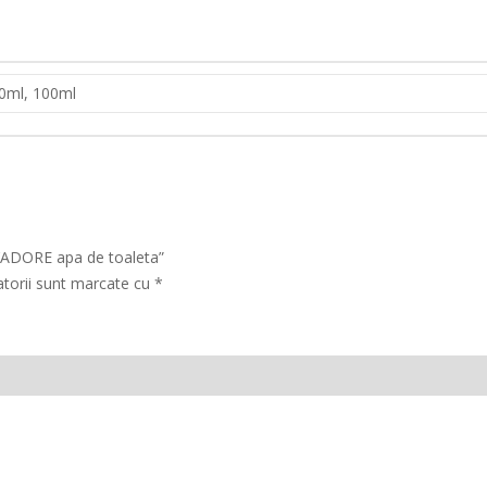
0ml, 100ml
 J’ADORE apa de toaleta”
atorii sunt marcate cu
*