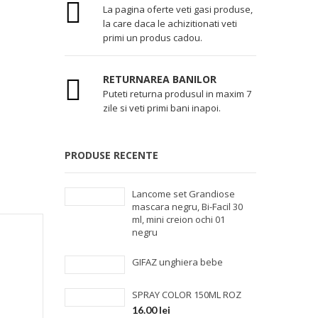
La pagina oferte veti gasi produse,
la care daca le achizitionati veti
primi un produs cadou.
RETURNAREA BANILOR
Puteti returna produsul in maxim 7
zile si veti primi bani inapoi.
PRODUSE RECENTE
Lancome set Grandiose
mascara negru, Bi-Facil 30
ml, mini creion ochi 01
negru
GIFAZ unghiera bebe
SPRAY COLOR 150ML ROZ
16.00
lei