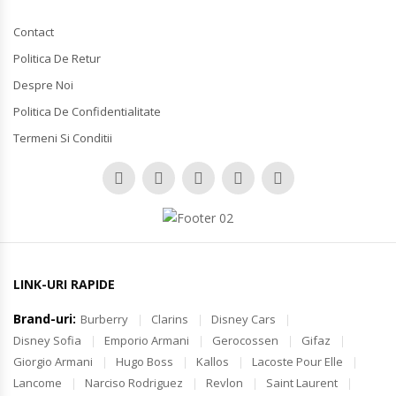
Contact
Politica De Retur
Despre Noi
Politica De Confidentialitate
Termeni Si Conditii
LINK-URI RAPIDE
Brand-uri:
Burberry
Clarins
Disney Cars
Disney Sofia
Emporio Armani
Gerocossen
Gifaz
Giorgio Armani
Hugo Boss
Kallos
Lacoste Pour Elle
Lancome
Narciso Rodriguez
Revlon
Saint Laurent